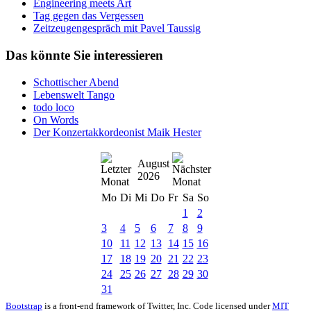
Engineering meets Art
Tag gegen das Vergessen
Zeitzeugengespräch mit Pavel Taussig
Das könnte Sie interessieren
Schottischer Abend
Lebenswelt Tango
todo loco
On Words
Der Konzertakkordeonist Maik Hester
August
2026
Mo
Di
Mi
Do
Fr
Sa
So
1
2
3
4
5
6
7
8
9
10
11
12
13
14
15
16
17
18
19
20
21
22
23
24
25
26
27
28
29
30
31
Bootstrap
is a front-end framework of Twitter, Inc. Code licensed under
MIT