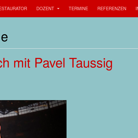
ESTAURATOR
DOZENT
TERMINE
REFERENZEN
me
h mit Pavel Taussig