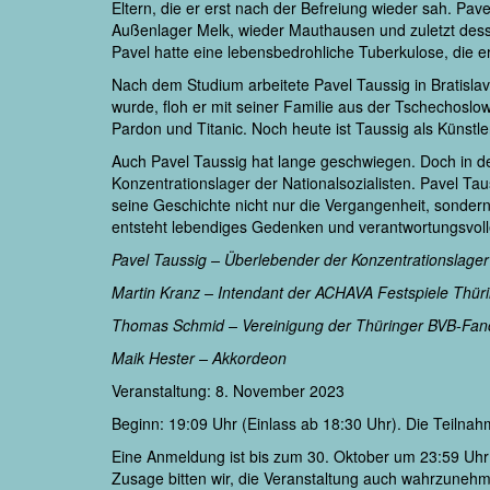
Eltern, die er erst nach der Befreiung wieder sah. P
Außenlager Melk, wieder Mauthausen und zuletzt dess
Pavel hatte eine lebensbedrohliche Tuberkulose, die e
Nach dem Studium arbeitete Pavel Taussig in Bratislav
wurde, floh er mit seiner Familie aus der Tschechoslow
Pardon und Titanic. Noch heute ist Taussig als Künstler
Auch Pavel Taussig hat lange geschwiegen. Doch in de
Konzentrationslager der Nationalsozialisten. Pavel Ta
seine Geschichte nicht nur die Vergangenheit, sonder
entsteht lebendiges Gedenken und verantwortungsvol
Pavel Taussig – Überlebender der Konzentrationslag
Martin Kranz – Intendant der ACHAVA Festspiele Thü
Thomas Schmid – Vereinigung der Thüringer BVB-Fan
Maik Hester – Akkordeon
Veranstaltung: 8. November 2023
Beginn: 19:09 Uhr (Einlass ab 18:30 Uhr). Die Teilnahm
Eine Anmeldung ist bis zum 30. Oktober um 23:59 Uh
Zusage bitten wir, die Veranstaltung auch wahrzunehmen