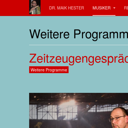
DR. MAIK HESTER
MUSIKER
R
Weitere Program
Zeitzeugengespräc
Weitere Programme