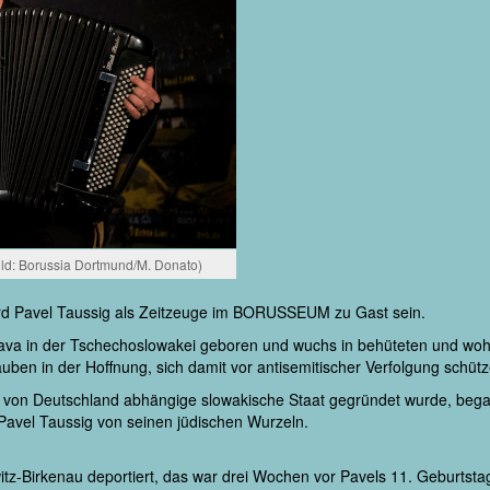
ild: Borussia Dortmund/M. Donato)
rd Pavel Taussig als Zeitzeuge im BORUSSEUM zu Gast sein.
ava in der Tschechoslowakei geboren und wuchs in behüteten und wohlh
uben in der Hoffnung, sich damit vor antisemitischer Verfolgung schüt
er von Deutschland abhängige slowakische Staat gegründet wurde, bega
 Pavel Taussig von seinen jüdischen Wurzeln.
-Birkenau deportiert, das war drei Wochen vor Pavels 11. Geburtstag