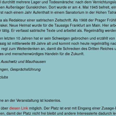
avel durchlitt mehrere Lager und Todesmärsche: nach dem Vernichtung
en Außenlager Gunskirchen. Dort wurde er am 4. Mai 1945 befreit, ei
rst nach einem Jahr Aufenthalt in einem Sanatorium in der Hohen Tatra
a als Redakteur einer satirischen Zeitschrift. Als 1968 der Prager Frü
akei. Neue Heimat wurde für die Taussigs Frankfurt am Main. Hier arbei
 tätig. Er verfasst satirische Texte und arbeitet als. Regelmäßig werde
n letzten 10 Jahren hat er sein Schweigen gebrochen und erzählt von s
ussig ist mittlerweile 89 Jahre alt und kommt noch heute regelmäßig n
n regt zum Weiterdenken an, damit die Schrecken des Dritten Reiches u
les und menschenwürdiges Handeln für die Zukunft.
er Auschwitz und Mauthausen
ringen, Gesprächsführung
clubs
e an der Veranstaltung ist kostenlos.
r über
diesen Link
möglich. Der Platz ist erst mit Eingang einer Zusage-
, damit der Platz nicht frei bleibt und andere Interessierte dadurch lee