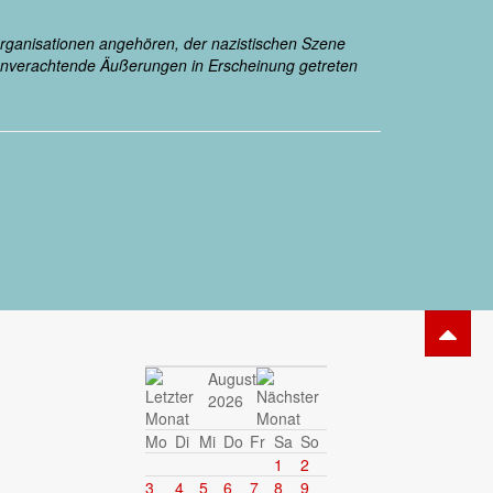
Organisationen angehören, der nazistischen Szene
chenverachtende Äußerungen in Erscheinung getreten
August
2026
Mo
Di
Mi
Do
Fr
Sa
So
1
2
3
4
5
6
7
8
9