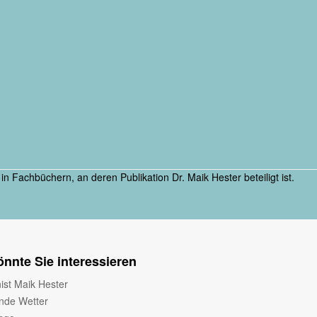
in Fachbüchern, an deren Publikation Dr. Maik Hester beteiligt ist.
nnte Sie interessieren
ist Maik Hester
nde Wetter