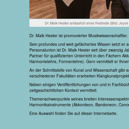
Dr. Maik Hester anlässlich einer Festrede (Bild: Joyce
Dr. Maik Hester ist promovierter Musikwissenschaftler.
Sein profundes und weit gefächertes Wissen setzt er au
Personalunion ist Dr. Maik Hester seit über zwanzig Ja
Partner für qualifizierten Unterricht in den Fächern 
Harmonielehre, Formenlehre). Gern vermittelt er Ihnen
An der Schnittstelle von Kunst und Wissenschaft gibt e
verschiedener Fakultäten erarbeiten Klangkunstprojekt
Neben einigen Veröffentlichungen von und in Fachbüc
zeitgeschichtlichen Kontext vermittelt.
Themenschwerpunkte seines breiten Interessenspektru
Harmonikainstrumente (Akkordeon, Bandoneon, Conce
Eine Auswahl finden Sie auf dieser Internetseite.