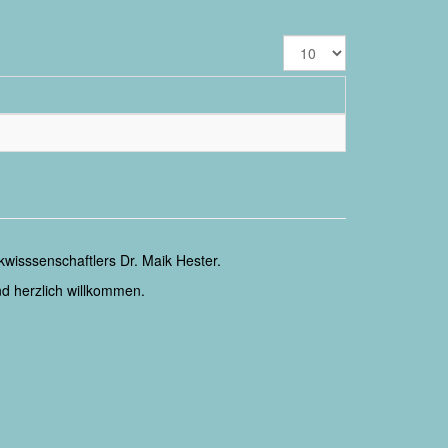
Anzeige
#
wisssenschaftlers Dr. Maik Hester.
d herzlich willkommen.