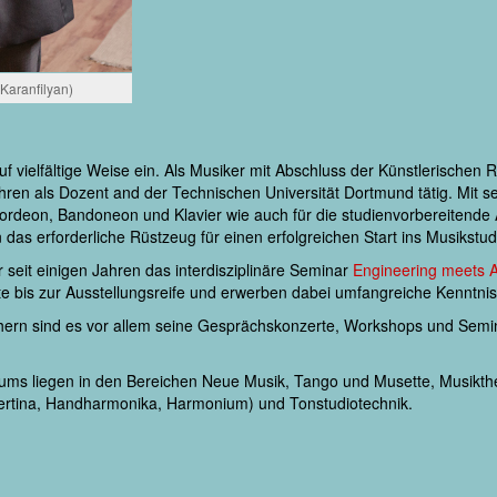
 Karanfilyan)
f vielfältige Weise ein. Als Musiker mit Abschluss der Künstlerischen 
hren als Dozent and der Technischen Universität Dortmund tätig. Mit s
Akkordeon, Bandoneon und Klavier wie auch für die studienvorbereitende
 das erforderliche Rüstzeug für einen erfolgreichen Start ins Musikstu
r seit einigen Jahren das interdisziplinäre Seminar
Engineering meets A
e bis zur Ausstellungsreife und erwerben dabei umfangreiche Kenntnis
hern sind es vor allem seine Gesprächskonzerte, Workshops und Semin
ms liegen in den Bereichen Neue Musik, Tango und Musette, Musikthe
rtina, Handharmonika, Harmonium) und Tonstudiotechnik.