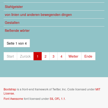
Stahlgeister
von linien und anderen bewegenden dingen
Gestalten
fließende wörter
Seite 1 von 4
Start
Zurück
1
2
3
4
Weiter
Ende
Bootstrap
is a front-end framework of Twitter, Inc. Code licensed under
MIT
License.
Font Awesome
font licensed under
SIL OFL 1.1
.