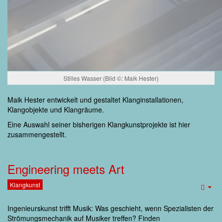
Stilles Wasser (Bild ©: Maik Hester)
Maik Hester entwickelt und gestaltet Klanginstallationen,
Klangobjekte und Klangräume.
Eine Auswahl seiner bisherigen Klangkunstprojekte ist hier
zusammengestellt.
Engineering meets Art
Klangkunst
Emp
Ingenieurskunst trifft Musik: Was geschieht, wenn Spezialisten der
Strömungsmechanik auf Musiker treffen? Finden