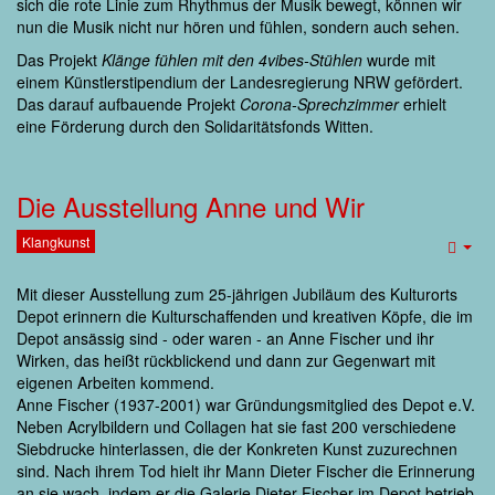
sich die rote Linie zum Rhythmus der Musik bewegt, können wir
nun die Musik nicht nur hören und fühlen, sondern auch sehen.
Das Projekt
Klänge fühlen mit den 4vibes-Stühlen
wurde mit
einem Künstlerstipendium der Landesregierung NRW gefördert.
Das darauf aufbauende Projekt
Corona-Sprechzimmer
erhielt
eine Förderung durch den Solidaritätsfonds Witten.
Die Ausstellung Anne und Wir
Klangkunst
Emp
Mit dieser Ausstellung zum 25-jährigen Jubiläum des Kulturorts
Depot erinnern die Kulturschaffenden und kreativen Köpfe, die im
Depot ansässig sind - oder waren - an Anne Fischer und ihr
Wirken, das heißt rückblickend und dann zur Gegenwart mit
eigenen Arbeiten kommend.
Anne Fischer (1937-2001) war Gründungsmitglied des Depot e.V.
Neben Acrylbildern und Collagen hat sie fast 200 verschiedene
Siebdrucke hinterlassen, die der Konkreten Kunst zuzurechnen
sind. Nach ihrem Tod hielt ihr Mann Dieter Fischer die Erinnerung
an sie wach, indem er die Galerie Dieter Fischer im Depot betrieb,