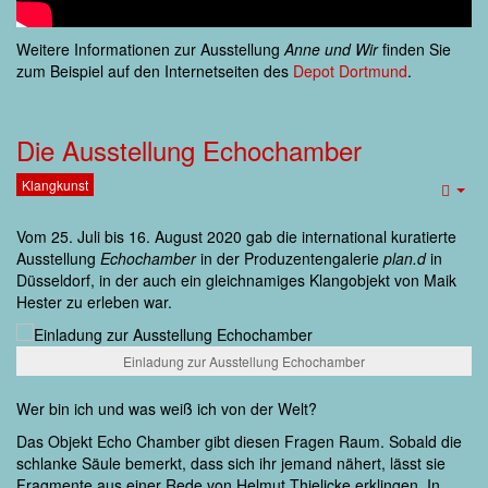
Weitere Informationen zur Ausstellung
Anne und Wir
finden Sie
zum Beispiel auf den Internetseiten des
Depot Dortmund
.
Die Ausstellung Echochamber
Klangkunst
Emp
Vom 25. Juli bis 16. August 2020 gab die international kuratierte
Ausstellung
Echochamber
in der Produzentengalerie
plan.d
in
Düsseldorf, in der auch ein gleichnamiges Klangobjekt von Maik
Hester zu erleben war.
Einladung zur Ausstellung Echochamber
Wer bin ich und was weiß ich von der Welt?
Das Objekt Echo Chamber gibt diesen Fragen Raum. Sobald die
schlanke Säule bemerkt, dass sich ihr jemand nähert, lässt sie
Fragmente aus einer Rede von Helmut Thielicke erklingen. In