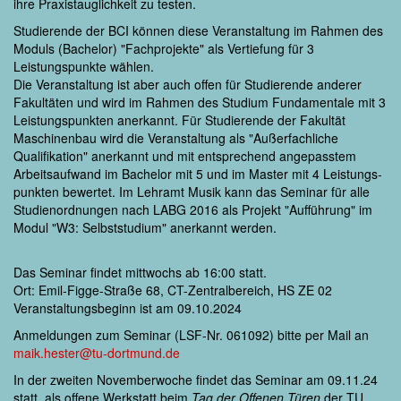
ihre Praxistauglichkeit zu testen.
Studierende der BCI können diese Veranstaltung im Rahmen des
Moduls (Bachelor) "Fachprojekte" als Vertiefung für 3
Leistungspunkte wählen.
Die Veranstaltung ist aber auch offen für Studierende anderer
Fakultäten und wird im Rahmen des Studium Fundamentale mit 3
Leistungspunkten anerkannt. Für Studierende der Fakultät
Maschinenbau wird die Veranstaltung als "Außerfachliche
Qualifikation" anerkannt und mit entsprechend angepasstem
Arbeitsaufwand im Bachelor mit 5 und im Master mit 4 Leistungs­
punkten bewertet. Im Lehramt Musik kann das Seminar für alle
Studienordnungen nach LABG 2016 als Projekt "Aufführung" im
Modul "W3: Selbststudium" anerkannt werden.
Das Seminar findet mittwochs ab 16:00 statt.
Ort: Emil-Figge-Straße 68, CT-Zentralbereich, HS ZE 02
Veranstaltungsbeginn ist am 09.10.2024
Anmeldungen zum Seminar (LSF-Nr. 061092) bitte per Mail an
maik.hester@tu-dortmund.de
In der zweiten Novemberwoche findet das Seminar am 09.11.24
statt, als offene Werkstatt beim
Tag der Offenen Türen
der TU